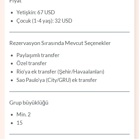
Fiyat
Yetişkin: 67 USD
Çocuk (1-4 yaş): 32 USD
Rezervasyon Sırasında Mevcut Seçenekler
Paylaşımlı transfer
Özel transfer
Rio'ya ek transfer (Şehir/Havaalanları)
Sao Paulo'ya (City/GRU) ek transfer
Grup büyüklüğü
Min. 2
15