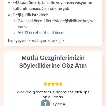
<48 saat önce iptal edin veya rezervasyonun
kullanılmaması
: Geri ödeme yok
Değişiklik istekleri
:
24+ saat önce 1 ücretsiz değişiklik ve boş yer
varsa
50 R$ ücret <24 saat önce
1 yıl geçerli kredi
aynı rota/kişiler
Mutlu Gezginlerimizin
Söylediklerine Göz Atın
seamless pickups
Seamless transfer from Bra
nds.
Argentina :)
er A
Hayley F
HF