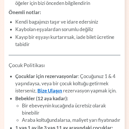
öğeler için bizi önceden bilgilendirin
Önemli notlar:
Kendi bagajınızı taşır ve idare edersiniz
Kaybolan eşyalardan sorumlu değiliz
Kayıp bir eşyayı kurtarırsak, iade bilet ücretine
tabidir
Çocuk Politikası
Çocuklar için rezervasyonlar
: Çocuğunuz 1 & 4
yaşındaysa, veya bir çocuk koltuğu getirmek
isterseniz,
Bize Ulaşın
rezervasyon yapmak için.
Bebekler (12 aya kadar):
Bir ebeveynin kucağında ücretsiz olarak
binebilir
Araba koltuğundalarsa, maliyet yarı fiyatınadır
1 yaş 1 ay ile 3 yaş 11 ay arasındaki çocuklar: