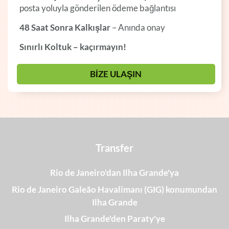
posta yoluyla gönderilen ödeme bağlantısı
48 Saat Sonra Kalkışlar
– Anında onay
Sınırlı Koltuk – kaçırmayın!
BİZE ULAŞIN
Transfer
Rio de Janeiro'dan Ilha Grande'ya
Rio de Janeiro Galeão Havalimanı (GIG) konumundan
Ilha Grande
Ilha Grande'den Paraty'ye