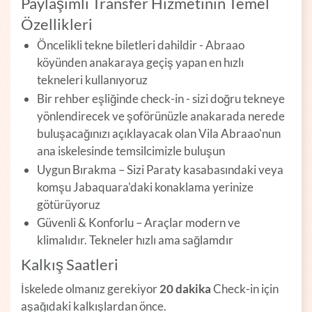
Paylaşımlı Transfer Hizmetinin Temel
Özellikleri
Öncelikli tekne biletleri dahildir - Abraao
köyünden anakaraya geçiş yapan en hızlı
tekneleri kullanıyoruz
Bir rehber eşliğinde check-in - sizi doğru tekneye
yönlendirecek ve şoförünüzle anakarada nerede
buluşacağınızı açıklayacak olan Vila Abraao'nun
ana iskelesinde temsilcimizle buluşun
Uygun Bırakma – Sizi Paraty kasabasındaki veya
komşu Jabaquara'daki konaklama yerinize
götürüyoruz
Güvenli & Konforlu – Araçlar modern ve
klimalıdır. Tekneler hızlı ama sağlamdır
Kalkış Saatleri
İskelede olmanız gerekiyor
20 dakika
Check-in için
aşağıdaki kalkışlardan önce.